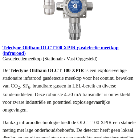
Teledyne Oldham OLCT100 XPIR gasdetectie meetkop
(infrarood)
Gasdetectiemeetkop (Stationair / Vast Opgesteld)
De
Teledyne Oldham OLCT 100 XPIR
is een explosieveilige
stationaire infrarood gasdetectie meetkop voor het continu bewaken
van CO
, SF
, brandbare gassen in LEL-bereik en diverse
2
6
koudemiddelen. Deze robuuste 4-20 mA transmitter is ontwikkeld
voor zware industriële en potentieel explosiegevaarlijke
omgevingen.
Dankzij infraroodtechnologie biedt de OLCT 100 XPIR een stabiele
meting met lage onderhoudsbehoefte. De detector heeft geen lokaal
display en wordt aangesloten op een geschikte gasdetectiecontroller,