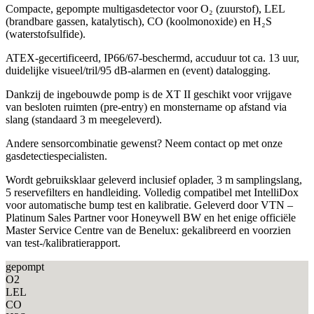
Compacte, gepompte multigasdetector voor O₂ (zuurstof), LEL
(brandbare gassen, katalytisch), CO (koolmonoxide) en H₂S
(waterstofsulfide).
ATEX-gecertificeerd, IP66/67-beschermd, accuduur tot ca. 13 uur,
duidelijke visueel/tril/95 dB-alarmen en (event) datalogging.
Dankzij de ingebouwde pomp is de XT II geschikt voor vrijgave
van besloten ruimten (pre-entry) en monstername op afstand via
slang (standaard 3 m meegeleverd).
Andere sensorcombinatie gewenst? Neem contact op met onze
gasdetectiespecialisten.
Wordt gebruiksklaar geleverd inclusief oplader, 3 m samplingslang,
5 reservefilters en handleiding. Volledig compatibel met IntelliDox
voor automatische bump test en kalibratie. Geleverd door VTN –
Platinum Sales Partner voor Honeywell BW en het enige officiële
Master Service Centre van de Benelux: gekalibreerd en voorzien
van test-/kalibratierapport.
gepompt
O2
LEL
CO