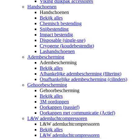
Viking duikpak accessoires
Handschoenen
Handschoenen
Bekijk alles
Chemisch bestending
Snijbestending
Impact bestendig
Disposable (single-use)
Cryogene (koudebestendig)
Lashandschoenen
Adembescherming
Adembescherming
Bekijk alles
Afhankelijke adembescherming (filtering)
Onafhankelijke adembescherming (cilinders)
Gehoorbescherming
Gehoorbescherming
Bekijk alles
3M oordoppen
Oorkappen (passief)
Oorkappen met communicatie (Actief)
L&W ademluchtcompressoren
L&W ademluchtcompressoren
Bekijk alles
L&W ademluchtcompressoren