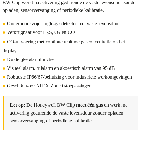
BW Clip werkt na activering gedurende de vaste levensduur zonder
opladen, sensorvervanging of periodieke kalibratie.
●
Onderhoudsvrije single-gasdetector met vaste levensduur
●
Verkrijgbaar voor H
S, O
en CO
2
2
●
CO-uitvoering met continue realtime gasconcentratie op het
display
●
Duidelijke alarmfunctie
●
Visueel alarm, trilalarm en akoestisch alarm van 95 dB
●
Robuuste IP66/67-behuizing voor industriële werkomgevingen
●
Geschikt voor ATEX Zone 0-toepassingen
Let op:
De Honeywell BW Clip
meet één gas
en werkt na
activering gedurende de vaste levensduur zonder opladen,
sensorvervanging of periodieke kalibratie.