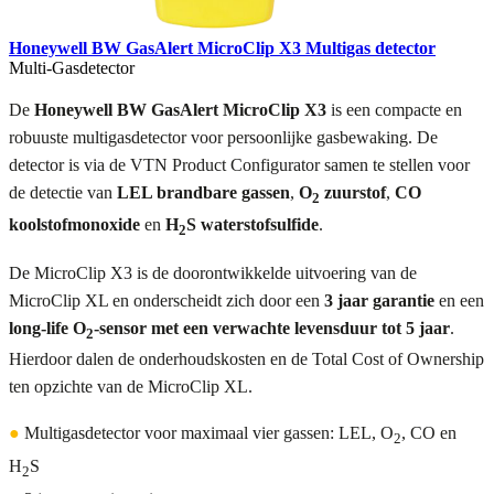
Honeywell BW GasAlert MicroClip X3 Multigas detector
Multi-Gasdetector
De
Honeywell BW GasAlert MicroClip X3
is een compacte en
robuuste multigasdetector voor persoonlijke gasbewaking. De
detector is via de VTN Product Configurator samen te stellen voor
de detectie van
LEL brandbare gassen
,
O
zuurstof
,
CO
2
koolstofmonoxide
en
H
S waterstofsulfide
.
2
De MicroClip X3 is de doorontwikkelde uitvoering van de
MicroClip XL en onderscheidt zich door een
3 jaar garantie
en een
long-life O
-sensor met een verwachte levensduur tot 5 jaar
.
2
Hierdoor dalen de onderhoudskosten en de Total Cost of Ownership
ten opzichte van de MicroClip XL.
●
Multigasdetector voor maximaal vier gassen: LEL, O
, CO en
2
H
S
2