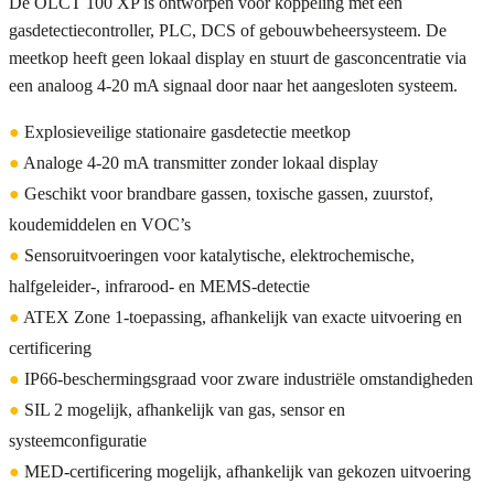
De OLCT 100 XP is ontworpen voor koppeling met een
gasdetectiecontroller, PLC, DCS of gebouwbeheersysteem. De
meetkop heeft geen lokaal display en stuurt de gasconcentratie via
een analoog 4-20 mA signaal door naar het aangesloten systeem.
●
Explosieveilige stationaire gasdetectie meetkop
●
Analoge 4-20 mA transmitter zonder lokaal display
●
Geschikt voor brandbare gassen, toxische gassen, zuurstof,
koudemiddelen en VOC’s
●
Sensoruitvoeringen voor katalytische, elektrochemische,
halfgeleider-, infrarood- en MEMS-detectie
●
ATEX Zone 1-toepassing, afhankelijk van exacte uitvoering en
certificering
●
IP66-beschermingsgraad voor zware industriële omstandigheden
●
SIL 2 mogelijk, afhankelijk van gas, sensor en
systeemconfiguratie
●
MED-certificering mogelijk, afhankelijk van gekozen uitvoering