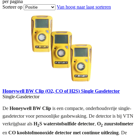
per pagina
Sorteer op
Van hoog naar laag sorteren
Honeywell BW Clip (O2, CO of H2S) Single Gasdetector
Single-Gasdetector
De
Honeywell BW Clip
is een compacte, onderhoudsvrije single-
gasdetector voor persoonlijke gasbewaking. De detector is bij VTN
verkrijgbaar als
H
S waterstofsulfide detector
,
O
zuurstofmeter
2
2
en
CO koolstofmonoxide detector met continue uitlezing
. De