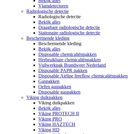
Bekijk alles
Vlamdetectoren
Radiologische detectie
Radiologische detectie
Bekijk alles
Draagbare radiologische detectie
Stationaire radiologische detectie
Beschermende kleding
Beschermende kleding
Bekijk alles
Disposable chemicaliënpakken
Herbruikbare chemicaliënpakken
Vuilwerkpak Brandweer Nederland
Disposable PAPR pakken
Disposable Airline freeflow chemicaliënpakken
Gaspakken
Oefen gaspakken
Disposable gaspakken
Viking duikpakken
Viking duikpakken
Bekijk alles
Viking PROTECH II
Viking PRO
Viking HAZTECH
Viking HD