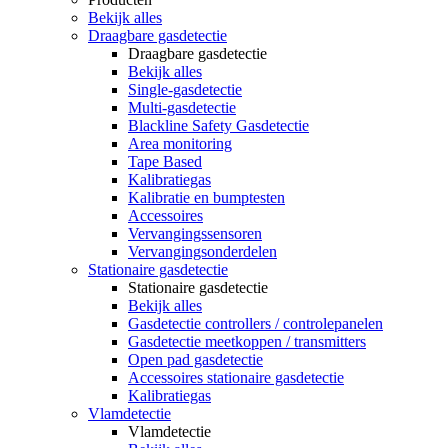
Bekijk alles
Draagbare gasdetectie
Draagbare gasdetectie
Bekijk alles
Single-gasdetectie
Multi-gasdetectie
Blackline Safety Gasdetectie
Area monitoring
Tape Based
Kalibratiegas
Kalibratie en bumptesten
Accessoires
Vervangingssensoren
Vervangingsonderdelen
Stationaire gasdetectie
Stationaire gasdetectie
Bekijk alles
Gasdetectie controllers / controlepanelen
Gasdetectie meetkoppen / transmitters
Open pad gasdetectie
Accessoires stationaire gasdetectie
Kalibratiegas
Vlamdetectie
Vlamdetectie