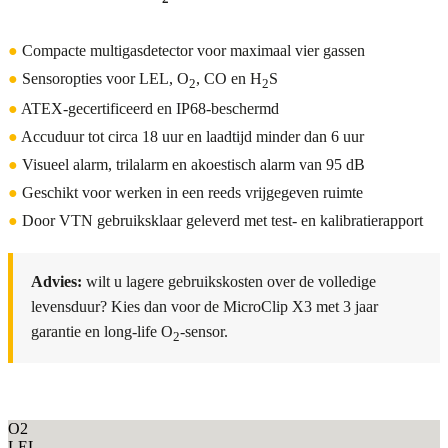
●
Compacte multigasdetector voor maximaal vier gassen
●
Sensoropties voor LEL, O
, CO en H
S
2
2
●
ATEX-gecertificeerd en IP68-beschermd
●
Accuduur tot circa 18 uur en laadtijd minder dan 6 uur
●
Visueel alarm, trilalarm en akoestisch alarm van 95 dB
●
Geschikt voor werken in een reeds vrijgegeven ruimte
●
Door VTN gebruiksklaar geleverd met test- en kalibratierapport
Advies:
wilt u lagere gebruikskosten over de volledige
levensduur? Kies dan voor de MicroClip X3 met 3 jaar
garantie en long-life O
-sensor.
2
O2
LEL