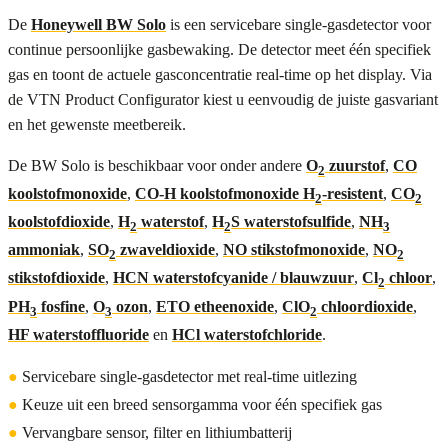
De
Honeywell BW Solo
is een servicebare single-gasdetector voor
continue persoonlijke gasbewaking. De detector meet één specifiek
gas en toont de actuele gasconcentratie real-time op het display. Via
de VTN Product Configurator kiest u eenvoudig de juiste gasvariant
en het gewenste meetbereik.
De BW Solo is beschikbaar voor onder andere
O
zuurstof
,
CO
2
koolstofmonoxide
,
CO-H koolstofmonoxide H
-resistent
,
CO
2
2
koolstofdioxide
,
H
waterstof
,
H
S waterstofsulfide
,
NH
2
2
3
ammoniak
,
SO
zwaveldioxide
,
NO stikstofmonoxide
,
NO
2
2
stikstofdioxide
,
HCN waterstofcyanide / blauwzuur
,
Cl
chloor
,
2
PH
fosfine
,
O
ozon
,
ETO etheenoxide
,
ClO
chloordioxide
,
3
3
2
HF waterstoffluoride
en
HCl waterstofchloride
.
●
Servicebare single-gasdetector met real-time uitlezing
●
Keuze uit een breed sensorgamma voor één specifiek gas
●
Vervangbare sensor, filter en lithiumbatterij