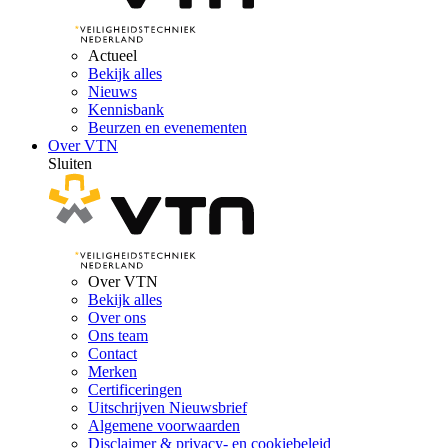
Actueel
Bekijk alles
Nieuws
Kennisbank
Beurzen en evenementen
Over VTN
Sluiten
Over VTN
Bekijk alles
Over ons
Ons team
Contact
Merken
Certificeringen
Uitschrijven Nieuwsbrief
Algemene voorwaarden
Disclaimer & privacy- en cookiebeleid