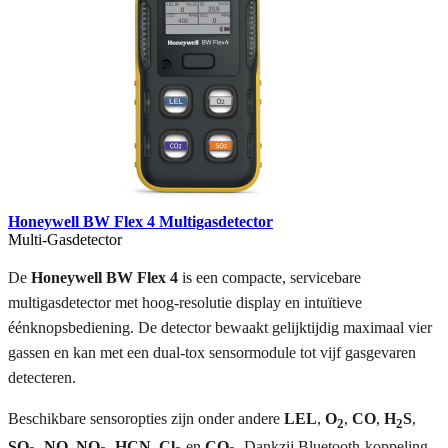
Honeywell BW Flex 4 Multigasdetector
Multi-Gasdetector
De
Honeywell BW Flex 4
is een compacte, servicebare
multigasdetector met hoog-resolutie display en intuïtieve
éénknopsbediening. De detector bewaakt gelijktijdig maximaal vier
gassen en kan met een dual-tox sensormodule tot vijf gasgevaren
detecteren.
Beschikbare sensoropties zijn onder andere
LEL
,
O
,
CO
,
H
S
,
2
2
SO
,
NO
,
NO
,
HCN
,
Cl
en
CO
. Dankzij Bluetooth-koppeling