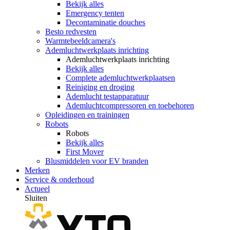
Bekijk alles
Emergency tenten
Decontaminatie douches
Besto redvesten
Warmtebeeldcamera's
Ademluchtwerkplaats inrichting
Ademluchtwerkplaats inrichting
Bekijk alles
Complete ademluchtwerkplaatsen
Reiniging en droging
Ademlucht testapparatuur
Ademluchtcompressoren en toebehoren
Opleidingen en trainingen
Robots
Robots
Bekijk alles
First Mover
Blusmiddelen voor EV branden
Merken
Service & onderhoud
Actueel
Sluiten