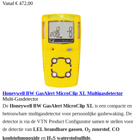
Vanaf
€ 472,00
Honeywell BW GasAlert MicroClip XL Multigasdetector
Multi-Gasdetector
De
Honeywell BW GasAlert MicroClip XL
is een compacte en
betrouwbare multigasdetector voor persoonlijke gasbewaking. De
detector is via de VTN Product Configurator samen te stellen voor
de detectie van
LEL brandbare gassen
,
O
zuurstof
,
CO
2
koolstofmonoxide
en
H
S waterstofsulfide
.
2