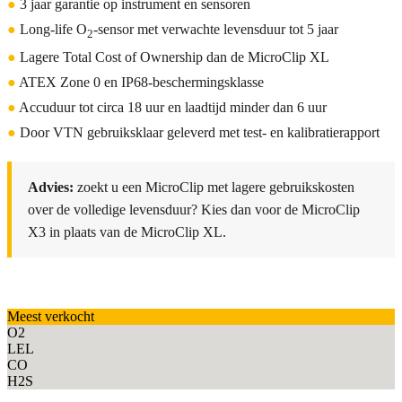
●
3 jaar garantie op instrument en sensoren
●
Long-life O
-sensor met verwachte levensduur tot 5 jaar
2
●
Lagere Total Cost of Ownership dan de MicroClip XL
●
ATEX Zone 0 en IP68-beschermingsklasse
●
Accuduur tot circa 18 uur en laadtijd minder dan 6 uur
●
Door VTN gebruiksklaar geleverd met test- en kalibratierapport
Advies:
zoekt u een MicroClip met lagere gebruikskosten
over de volledige levensduur? Kies dan voor de MicroClip
X3 in plaats van de MicroClip XL.
Meest verkocht
O2
LEL
CO
H2S