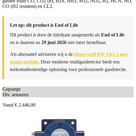
gassen zoals CO, CO2 (ir), H2S, NH3, SO2, NO2, H2, HCN, NO,
CO (H2 resistent) en CL2.
Let op: dit product is End of Life
Dit product is door de fabrikant aangemerkt als
End of Life
en is daarom na
29 juni 2026
niet meer bestelbaar.
Als alternatief adviseren wij u de
Honeywell BW Flex 5 met
pomp module
. Deze moderne multigasdetector biedt een
toekomstbestendige oplossing voor professionele gasdetectie.
Gepompt
Div. sensoren
Vanaf
€ 2.446,00