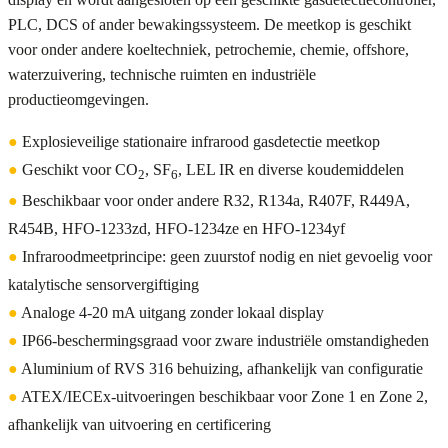
PLC, DCS of ander bewakingssysteem. De meetkop is geschikt
voor onder andere koeltechniek, petrochemie, chemie, offshore,
waterzuivering, technische ruimten en industriële
productieomgevingen.
●
Explosieveilige stationaire infrarood gasdetectie meetkop
●
Geschikt voor CO
, SF
, LEL IR en diverse koudemiddelen
2
6
●
Beschikbaar voor onder andere R32, R134a, R407F, R449A,
R454B, HFO-1233zd, HFO-1234ze en HFO-1234yf
●
Infraroodmeetprincipe: geen zuurstof nodig en niet gevoelig voor
katalytische sensorvergiftiging
●
Analoge 4-20 mA uitgang zonder lokaal display
●
IP66-beschermingsgraad voor zware industriële omstandigheden
●
Aluminium of RVS 316 behuizing, afhankelijk van configuratie
●
ATEX/IECEx-uitvoeringen beschikbaar voor Zone 1 en Zone 2,
afhankelijk van uitvoering en certificering