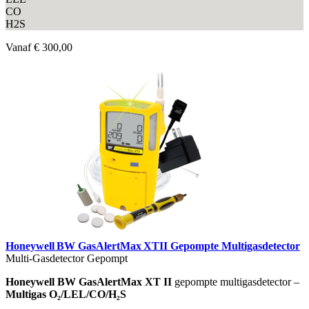
CO
H2S
Vanaf
€ 300,00
Honeywell BW GasAlertMax XTII Gepompte Multigasdetector
Multi-Gasdetector Gepompt
Honeywell BW GasAlertMax XT II
gepompte multigasdetector –
Multigas O₂/LEL/CO/H₂S