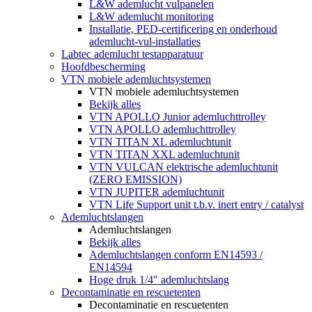
L&W ademlucht vulpanelen
L&W ademlucht monitoring
Installatie, PED-certificering en onderhoud
ademlucht-vul-installaties
Labtec ademlucht testapparatuur
Hoofdbescherming
VTN mobiele ademluchtsystemen
VTN mobiele ademluchtsystemen
Bekijk alles
VTN APOLLO Junior ademluchttrolley
VTN APOLLO ademluchttrolley
VTN TITAN XL ademluchtunit
VTN TITAN XXL ademluchtunit
VTN VULCAN elektrische ademluchtunit
(ZERO EMISSION)
VTN JUPITER ademluchtunit
VTN Life Support unit t.b.v. inert entry / catalyst
Ademluchtslangen
Ademluchtslangen
Bekijk alles
Ademluchtslangen conform EN14593 /
EN14594
Hoge druk 1/4" ademluchtslang
Decontaminatie en rescuetenten
Decontaminatie en rescuetenten