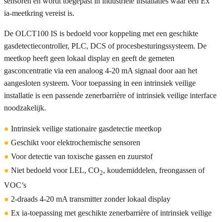
sensoren en wordt toegepast in industriële installaties waar een Ex
ia-meetkring vereist is.
De OLCT100 IS is bedoeld voor koppeling met een geschikte
gasdetectiecontroller, PLC, DCS of procesbesturingssysteem. De
meetkop heeft geen lokaal display en geeft de gemeten
gasconcentratie via een analoog 4-20 mA signaal door aan het
aangesloten systeem. Voor toepassing in een intrinsiek veilige
installatie is een passende zenerbarrière of intrinsiek veilige interface
noodzakelijk.
●
Intrinsiek veilige stationaire gasdetectie meetkop
●
Geschikt voor elektrochemische sensoren
●
Voor detectie van toxische gassen en zuurstof
●
Niet bedoeld voor LEL, CO
, koudemiddelen, freongassen of
2
VOC’s
●
2-draads 4-20 mA transmitter zonder lokaal display
●
Ex ia-toepassing met geschikte zenerbarrière of intrinsiek veilige