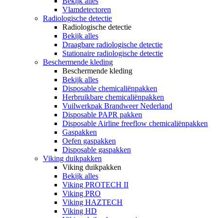
Bekijk alles
Vlamdetectoren
Radiologische detectie
Radiologische detectie
Bekijk alles
Draagbare radiologische detectie
Stationaire radiologische detectie
Beschermende kleding
Beschermende kleding
Bekijk alles
Disposable chemicaliënpakken
Herbruikbare chemicaliënpakken
Vuilwerkpak Brandweer Nederland
Disposable PAPR pakken
Disposable Airline freeflow chemicaliënpakken
Gaspakken
Oefen gaspakken
Disposable gaspakken
Viking duikpakken
Viking duikpakken
Bekijk alles
Viking PROTECH II
Viking PRO
Viking HAZTECH
Viking HD