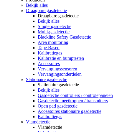
Bekijk alles
Draagbare gasdetectie
Draagbare gasdetectie
Bekijk alles
Single-gasdetectie
Multi-gasdetectie
Blackline Safety Gasdetectie
Area monitoring
Tape Based
Kalibratiegas
Kalibratie en bumptesten
Accessoires
Vervangingssensoren
Vervangingsonderdelen
Stationaire gasdetectie
Stationaire gasdetectie
Bekijk alles
Gasdetectie controllers / controlepanelen
Gasdetectie meetkoppen / transmitters
Open pad gasdetectie
Accessoires stationaire gasdetectie
Kalibratiegas
Vlamdetectie
Vlamdetectie