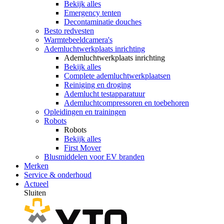
Bekijk alles
Emergency tenten
Decontaminatie douches
Besto redvesten
Warmtebeeldcamera's
Ademluchtwerkplaats inrichting
Ademluchtwerkplaats inrichting
Bekijk alles
Complete ademluchtwerkplaatsen
Reiniging en droging
Ademlucht testapparatuur
Ademluchtcompressoren en toebehoren
Opleidingen en trainingen
Robots
Robots
Bekijk alles
First Mover
Blusmiddelen voor EV branden
Merken
Service & onderhoud
Actueel
Sluiten