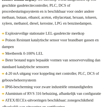
geschikte gasdetectiecontroller, PLC, DCS of
procesbesturingssysteem en is beschikbaar voor onder andere
methaan, butaan, ethanol, aceton, ethylacetaat, hexaan, tolueen,
xyleen, methanol, diesel, kerosine, LPG en benzinedampen.
●
Explosieveilige stationaire LEL-gasdetectie meetkop
●
Poison Resistant katalytische sensor voor brandbare gassen en
dampen
●
Meetbereik 0-100% LEL
●
Beter bestand tegen bepaalde vormen van sensorvervuiling dan
standaard katalytische sensoren
●
4-20 mA uitgang voor koppeling met controller, PLC, DCS of
gebouwbeheersysteem
●
IP66-bescherming voor zware industriële omstandigheden
●
Aluminium of RVS 316 behuizing, afhankelijk van configuratie
●
ATEX/IECEx-uitvoeringen beschikbaar; zonegeschiktheid
afhankelijk van uitvoering en certificering