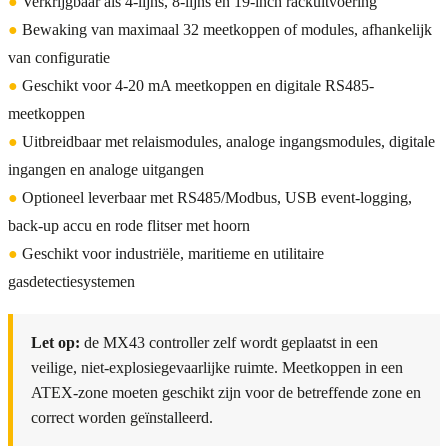
●
Verkrijgbaar als 4-lijns, 8-lijns en 19-inch rackuitvoering
●
Bewaking van maximaal 32 meetkoppen of modules, afhankelijk
van configuratie
●
Geschikt voor 4-20 mA meetkoppen en digitale RS485-
meetkoppen
●
Uitbreidbaar met relaismodules, analoge ingangsmodules, digitale
ingangen en analoge uitgangen
●
Optioneel leverbaar met RS485/Modbus, USB event-logging,
back-up accu en rode flitser met hoorn
●
Geschikt voor industriële, maritieme en utilitaire
gasdetectiesystemen
Let op:
de MX43 controller zelf wordt geplaatst in een
veilige, niet-explosiegevaarlijke ruimte. Meetkoppen in een
ATEX-zone moeten geschikt zijn voor de betreffende zone en
correct worden geïnstalleerd.