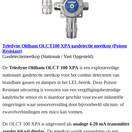
Teledyne Oldham OLCT100 XPA gasdetectie meetkop (Poison
Resistant)
Gasdetectiemeetkop (Stationair / Vast Opgesteld)
De
Teledyne Oldham OLCT 100 XPA
is een explosieveilige
stationaire gasdetectie meetkop voor het continu detecteren van
brandbare gassen en dampen in het LEL-bereik. Deze Poison
Resistant uitvoering is voorzien van een vergiftigingsbestendige
katalytische sensor en is daardoor geschikt voor zware industriële
omgevingen waar sensorvervuiling door bijvoorbeeld silicium- of
zwavelverbindingen een risico kan vormen.
De OLCT 100 XPA is uitgevoerd als
analoge 4-20 mA transmitter
zonder lokaal display
. De meetkop wordt aangesloten op een