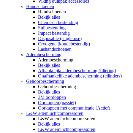
Viking duikpak accessoires
Handschoenen
Handschoenen
Bekijk alles
Chemisch bestending
Snijbestending
Impact bestendig
Disposable (single-use)
Cryogene (koudebestendig)
Lashandschoenen
Adembescherming
Adembescherming
Bekijk alles
Afhankelijke adembescherming (filtering)
Onafhankelijke adembescherming (cilinders)
Gehoorbescherming
Gehoorbescherming
Bekijk alles
3M oordoppen
Oorkappen (passief)
Oorkappen met communicatie (Actief)
L&W ademluchtcompressoren
L&W ademluchtcompressoren
Bekijk alles
L&W ademluchtcompressoren