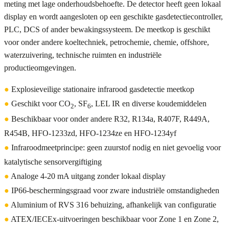
meting met lage onderhoudsbehoefte. De detector heeft geen lokaal
display en wordt aangesloten op een geschikte gasdetectiecontroller,
PLC, DCS of ander bewakingssysteem. De meetkop is geschikt
voor onder andere koeltechniek, petrochemie, chemie, offshore,
waterzuivering, technische ruimten en industriële
productieomgevingen.
●
Explosieveilige stationaire infrarood gasdetectie meetkop
●
Geschikt voor CO
, SF
, LEL IR en diverse koudemiddelen
2
6
●
Beschikbaar voor onder andere R32, R134a, R407F, R449A,
R454B, HFO-1233zd, HFO-1234ze en HFO-1234yf
●
Infraroodmeetprincipe: geen zuurstof nodig en niet gevoelig voor
katalytische sensorvergiftiging
●
Analoge 4-20 mA uitgang zonder lokaal display
●
IP66-beschermingsgraad voor zware industriële omstandigheden
●
Aluminium of RVS 316 behuizing, afhankelijk van configuratie
●
ATEX/IECEx-uitvoeringen beschikbaar voor Zone 1 en Zone 2,