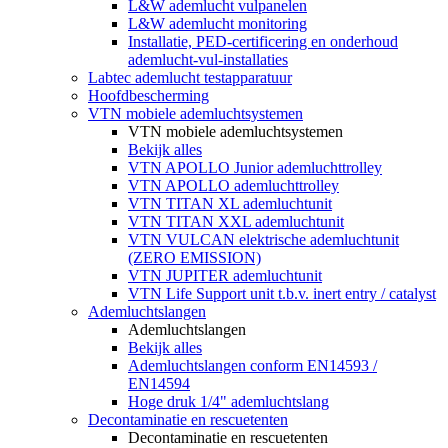
L&W ademlucht vulpanelen
L&W ademlucht monitoring
Installatie, PED-certificering en onderhoud
ademlucht-vul-installaties
Labtec ademlucht testapparatuur
Hoofdbescherming
VTN mobiele ademluchtsystemen
VTN mobiele ademluchtsystemen
Bekijk alles
VTN APOLLO Junior ademluchttrolley
VTN APOLLO ademluchttrolley
VTN TITAN XL ademluchtunit
VTN TITAN XXL ademluchtunit
VTN VULCAN elektrische ademluchtunit
(ZERO EMISSION)
VTN JUPITER ademluchtunit
VTN Life Support unit t.b.v. inert entry / catalyst
Ademluchtslangen
Ademluchtslangen
Bekijk alles
Ademluchtslangen conform EN14593 /
EN14594
Hoge druk 1/4" ademluchtslang
Decontaminatie en rescuetenten
Decontaminatie en rescuetenten