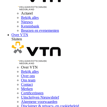
Actueel
Bekijk alles
Nieuws
Kennisbank
Beurzen en evenementen
Over VTN
Sluiten
Over VTN
Bekijk alles
Over ons
Ons team
Contact
Merken
Certificeringen
Uitschrijven Nieuwsbrief
Algemene voorwaarden
Disclaimer & privacy- en cookiebeleid