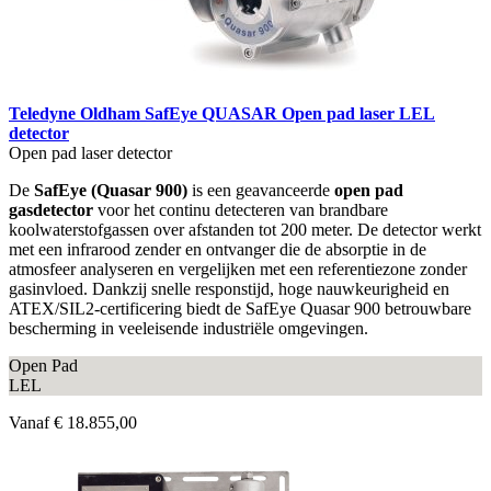
Teledyne Oldham SafEye QUASAR Open pad laser LEL
detector
Open pad laser detector
De
SafEye (Quasar 900)
is een geavanceerde
open pad
gasdetector
voor het continu detecteren van brandbare
koolwaterstofgassen over afstanden tot 200 meter. De detector werkt
met een infrarood zender en ontvanger die de absorptie in de
atmosfeer analyseren en vergelijken met een referentiezone zonder
gasinvloed. Dankzij snelle responstijd, hoge nauwkeurigheid en
ATEX/SIL2-certificering biedt de SafEye Quasar 900 betrouwbare
bescherming in veeleisende industriële omgevingen.
Open Pad
LEL
Vanaf
€ 18.855,00